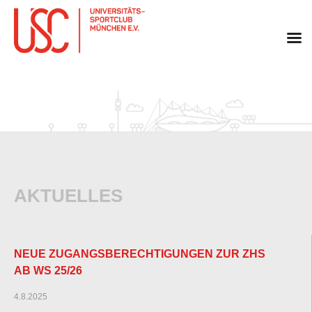
Skip
to
content
AKTUELLES
NEUE ZUGANGSBERECHTIGUNGEN ZUR ZHS
AB WS 25/26
4.8.2025